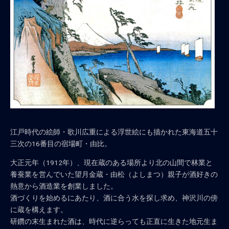
江戸時代の絵師・歌川広重による浮世絵にも描かれた東海道五十
三次の16番目の宿場町・由比。
大正元年（1912年）、現在蔵のある場所より北の山間で林業と
養蚕業を営んでいた望月金蔵・由松（よしまつ）親子が酒好きの
熱意から酒造業を創業しました。
酒づくりを始めるにあたり、酒に合う水を探し求め、神沢川の傍
に蔵を構えます。
研鑽の末生まれた酒は、時代に逆らっても正直に生きた地元生ま