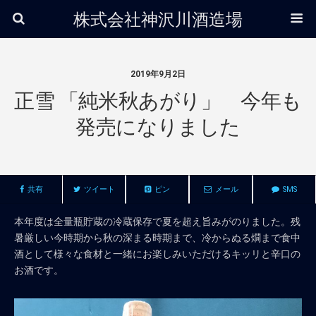
株式会社神沢川酒造場
2019年9月2日
正雪 「純米秋あがり」 今年も
発売になりました
共有
ツイート
ピン
メール
SMS
本年度は全量瓶貯蔵の冷蔵保存で夏を超え旨みがのりました。残
暑厳しい今時期から秋の深まる時期まで、冷からぬる燗まで食中
酒として様々な食材と一緒にお楽しみいただけるキッリと辛口の
お酒です。